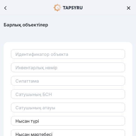
Барлық объектілер
Нысан түрі
Нысан мәртебесі