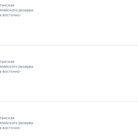
танская
пийского резерва
а восточно-
танская
пийского резерва
а восточно-
танская
пийского резерва
а восточно-