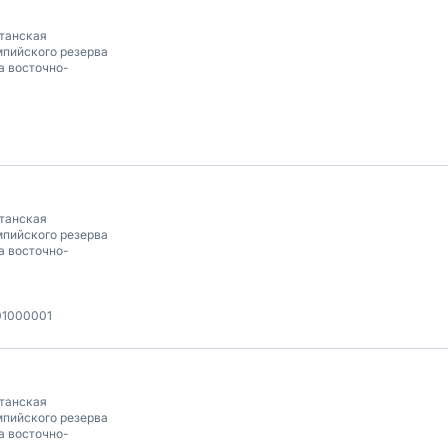
танская
пийского резерва
а восточно-
танская
пийского резерва
а восточно-
01000001
танская
пийского резерва
а восточно-