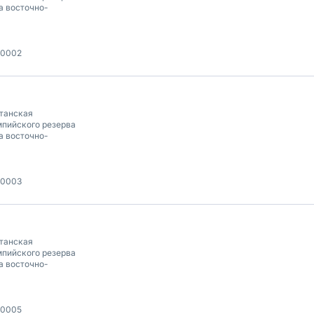
а восточно-
00002
танская
пийского резерва
а восточно-
00003
танская
пийского резерва
а восточно-
00005