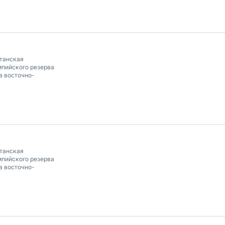
танская
пийского резерва
а восточно-
танская
пийского резерва
а восточно-