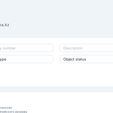
na.kz
Type
Object status
танская
пийского резерва