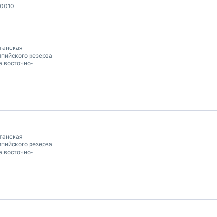
00010
танская
пийского резерва
а восточно-
танская
пийского резерва
а восточно-