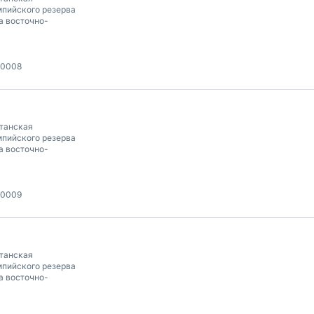
пийского резерва
а восточно-
00008
танская
пийского резерва
а восточно-
00009
танская
пийского резерва
а восточно-