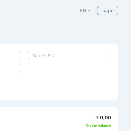
EN
Log in
₸ 0,00
On the balance