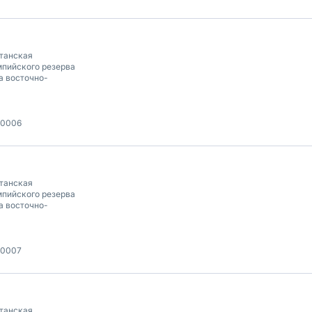
танская
пийского резерва
а восточно-
00006
танская
пийского резерва
а восточно-
00007
танская