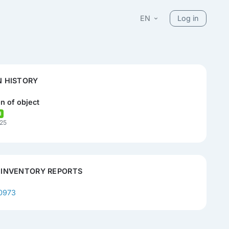
EN
Log in
N HISTORY
n of object
d
25
 INVENTORY REPORTS
0973