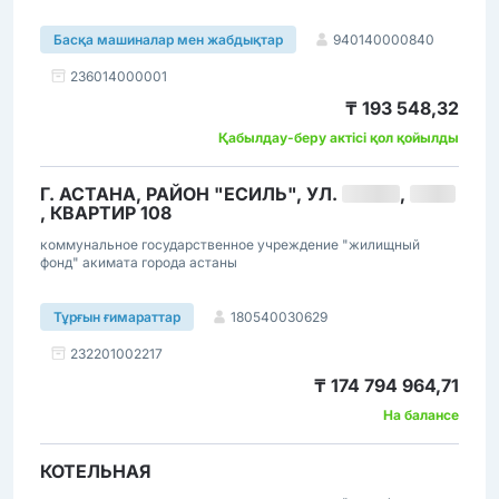
940140000840
Басқа машиналар мен жабдықтар
236014000001
₸ 193 548,32
Қабылдау-беру актісі қол қойылды
Г. АСТАНА, РАЙОН "ЕСИЛЬ", УЛ.
████
,
███
, КВАРТИР 108
коммунальное государственное учреждение "жилищный
фонд" акимата города астаны
180540030629
Тұрғын ғимараттар
232201002217
₸ 174 794 964,71
На балансе
КОТЕЛЬНАЯ