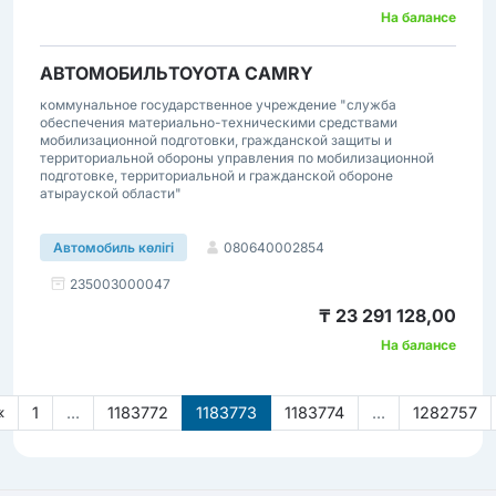
На балансе
АВТОМОБИЛЬTOYOTA CAMRY
коммунальное государственное учреждение "служба
обеспечения материально-техническими средствами
мобилизационной подготовки, гражданской защиты и
территориальной обороны управления по мобилизационной
подготовке, территориальной и гражданской обороне
атырауской области"
080640002854
Автомобиль көлігі
235003000047
₸ 23 291 128,00
На балансе
«
1
...
1183772
1183773
1183774
...
1282757