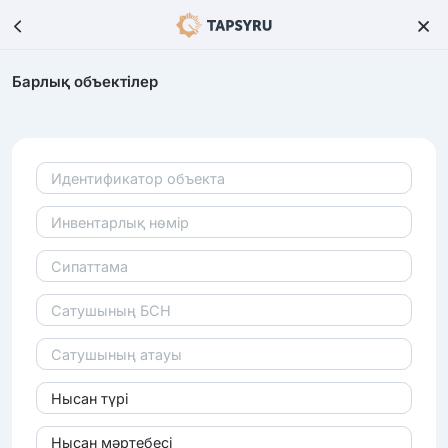
Барлық объектілер
Нысан түрі
Нысан мәртебесі