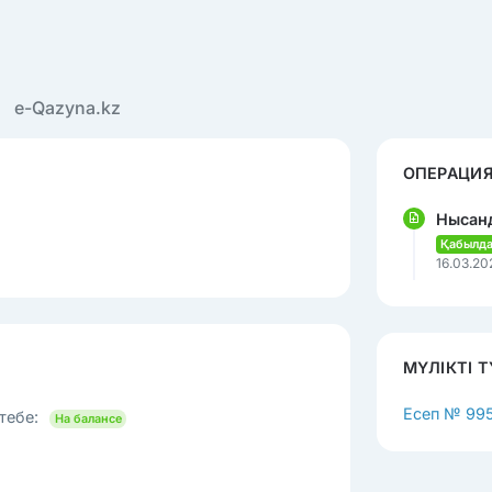
e-Qazyna.kz
ОПЕРАЦИЯ
Нысан
Қабылд
16.03.20
МҮЛІКТІ 
Есеп № 99
тебе:
На балансе