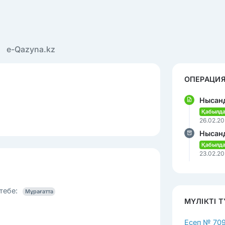
e-Qazyna.kz
ОПЕРАЦИЯ
Нысан
Қабылд
26.02.20
Нысанд
Қабылд
23.02.20
тебе:
Мұрағатта
МҮЛІКТІ 
Есеп № 70