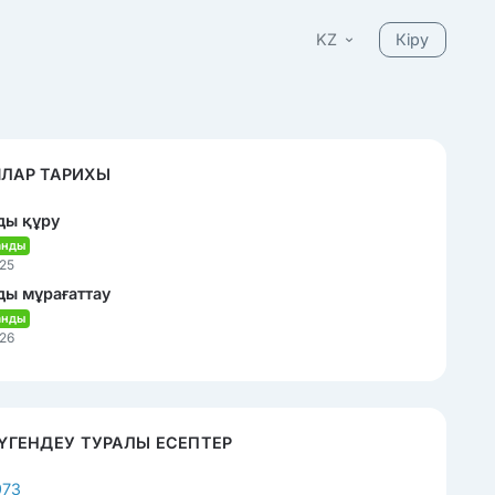
KZ
Кіру
ЛАР ТАРИХЫ
ды құру
анды
25
ы мұрағаттау
анды
26
ТҮГЕНДЕУ ТУРАЛЫ ЕСЕПТЕР
973